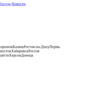
Погода
Новости
оронеж
Казань
Ростов-на-Дону
Пермь
восток
Хабаровск
Ростов
ьятти
Херсон
Донецк