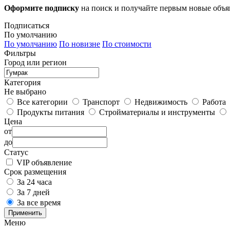
Оформите подписку
на поиск и получайте первым новые объ
Подписаться
По умолчанию
По умолчанию
По новизне
По стоимости
Фильтры
Город или регион
Категория
Не выбрано
Все категории
Транспорт
Недвижимость
Работа
Продукты питания
Стройматериалы и инструменты
Цена
от
до
Статус
VIP объявление
Срок размещения
За 24 часа
За 7 дней
За все время
Применить
Меню