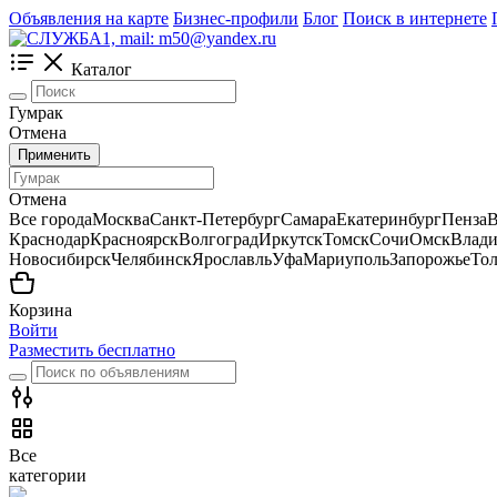
Объявления на карте
Бизнес-профили
Блог
Поиск в интернете
Каталог
Гумрак
Отмена
Применить
Отмена
Все города
Москва
Санкт-Петербург
Самара
Екатеринбург
Пенза
В
Краснодар
Красноярск
Волгоград
Иркутск
Томск
Сочи
Омск
Влади
Новосибирск
Челябинск
Ярославль
Уфа
Мариуполь
Запорожье
Тол
Корзина
Войти
Разместить бесплатно
Все
категории