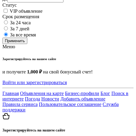
Статус
VIP объявление
Срок размещения
За 24 часа
За 7 дней
За все время
Применить
Меню
Зарегистрируйтесь на нашем сайте
и получите
1,000 ₽
на свой бонусный счет!
Войти или зарегистрироваться
Главная
Объявления на карте
Бизнес-профили
Блог
Поиск в
интернете
Погода
Новости
Добавить объявление
Правила сервиса
Пользовательское соглашение
Служба
поддержки
Зарегистрируйтесь на нашем сайте