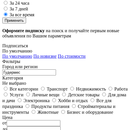
За 24 часа
За 7 дней
За все время
Применить
Оформите подписку
на поиск и получайте первым новые
объявления по Вашим параметрам
Подписаться
По умолчанию
По умолчанию
По новизне
По стоимости
Фильтры
Город или регион
Категория
Не выбрано
Все категории
Транспорт
Недвижимость
Работа
Услуги
Личные вещи
Детские товары
Для дома
и дачи
Электроника
Хобби и отдых
Все для
праздника
Продукты питания
Стройматериалы и
инструменты
Животные
Бизнес и оборудование
Цена
от
до