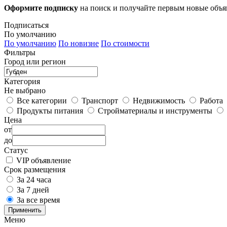
Оформите подписку
на поиск и получайте первым новые объ
Подписаться
По умолчанию
По умолчанию
По новизне
По стоимости
Фильтры
Город или регион
Категория
Не выбрано
Все категории
Транспорт
Недвижимость
Работа
Продукты питания
Стройматериалы и инструменты
Цена
от
до
Статус
VIP объявление
Срок размещения
За 24 часа
За 7 дней
За все время
Применить
Меню