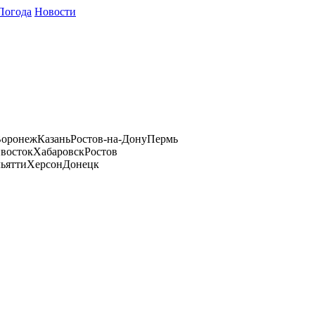
Погода
Новости
оронеж
Казань
Ростов-на-Дону
Пермь
восток
Хабаровск
Ростов
ьятти
Херсон
Донецк