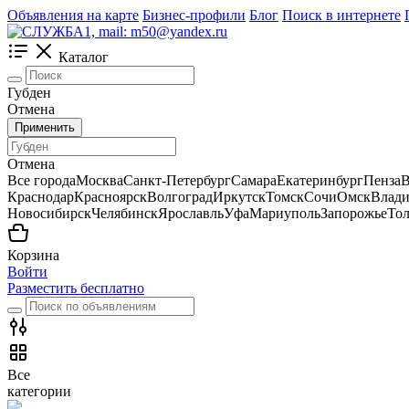
Объявления на карте
Бизнес-профили
Блог
Поиск в интернете
Каталог
Губден
Отмена
Применить
Отмена
Все города
Москва
Санкт-Петербург
Самара
Екатеринбург
Пенза
В
Краснодар
Красноярск
Волгоград
Иркутск
Томск
Сочи
Омск
Влади
Новосибирск
Челябинск
Ярославль
Уфа
Мариуполь
Запорожье
Тол
Корзина
Войти
Разместить бесплатно
Все
категории