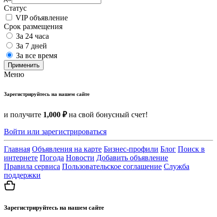
Статус
VIP объявление
Срок размещения
За 24 часа
За 7 дней
За все время
Применить
Меню
Зарегистрируйтесь на нашем сайте
и получите
1,000 ₽
на свой бонусный счет!
Войти или зарегистрироваться
Главная
Объявления на карте
Бизнес-профили
Блог
Поиск в
интернете
Погода
Новости
Добавить объявление
Правила сервиса
Пользовательское соглашение
Служба
поддержки
Зарегистрируйтесь на нашем сайте