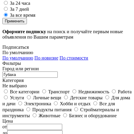
За 24 часа
За 7 дней
За все время
Применить
Оформите подписку
на поиск и получайте первым новые
объявления по Вашим параметрам
Подписаться
По умолчанию
По умолчанию
По новизне
По стоимости
Фильтры
Город или регион
Категория
Не выбрано
Все категории
Транспорт
Недвижимость
Работа
Услуги
Личные вещи
Детские товары
Для дома
и дачи
Электроника
Хобби и отдых
Все для
праздника
Продукты питания
Стройматериалы и
инструменты
Животные
Бизнес и оборудование
Цена
от
до