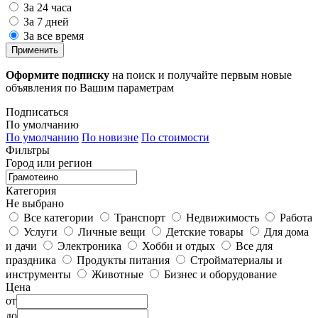
За 24 часа
За 7 дней
За все время
Применить
Оформите подписку
на поиск и получайте первым новые
объявления по Вашим параметрам
Подписаться
По умолчанию
По умолчанию
По новизне
По стоимости
Фильтры
Город или регион
Категория
Не выбрано
Все категории
Транспорт
Недвижимость
Работа
Услуги
Личные вещи
Детские товары
Для дома
и дачи
Электроника
Хобби и отдых
Все для
праздника
Продукты питания
Стройматериалы и
инструменты
Животные
Бизнес и оборудование
Цена
от
до