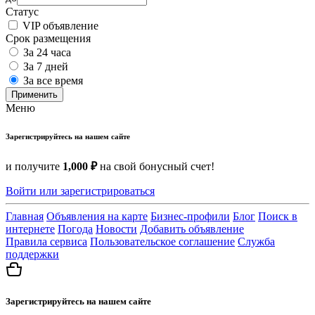
Статус
VIP объявление
Срок размещения
За 24 часа
За 7 дней
За все время
Применить
Меню
Зарегистрируйтесь на нашем сайте
и получите
1,000 ₽
на свой бонусный счет!
Войти или зарегистрироваться
Главная
Объявления на карте
Бизнес-профили
Блог
Поиск в
интернете
Погода
Новости
Добавить объявление
Правила сервиса
Пользовательское соглашение
Служба
поддержки
Зарегистрируйтесь на нашем сайте