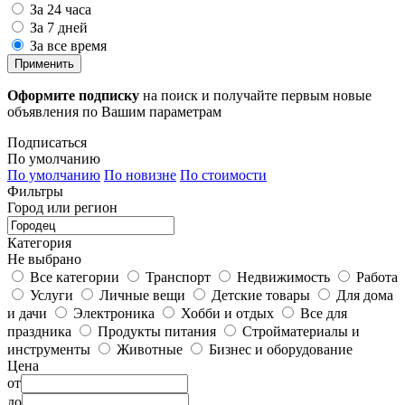
За 24 часа
За 7 дней
За все время
Применить
Оформите подписку
на поиск и получайте первым новые
объявления по Вашим параметрам
Подписаться
По умолчанию
По умолчанию
По новизне
По стоимости
Фильтры
Город или регион
Категория
Не выбрано
Все категории
Транспорт
Недвижимость
Работа
Услуги
Личные вещи
Детские товары
Для дома
и дачи
Электроника
Хобби и отдых
Все для
праздника
Продукты питания
Стройматериалы и
инструменты
Животные
Бизнес и оборудование
Цена
от
до