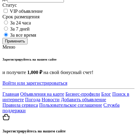
Статус
VIP объявление
Срок размещения
За 24 часа
За 7 дней
За все время
Применить
Меню
Зарегистрируйтесь на нашем сайте
и получите
1,000 ₽
на свой бонусный счет!
Войти или зарегистрироваться
Главная
Объявления на карте
Бизнес-профили
Блог
Поиск в
интернете
Погода
Новости
Добавить объявление
Правила сервиса
Пользовательское соглашение
Служба
поддержки
Зарегистрируйтесь на нашем сайте