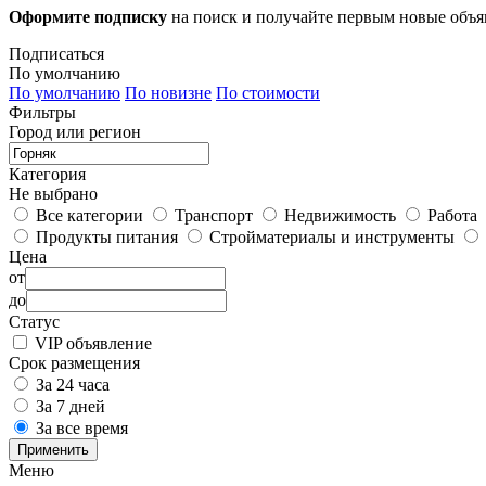
Оформите подписку
на поиск и получайте первым новые объ
Подписаться
По умолчанию
По умолчанию
По новизне
По стоимости
Фильтры
Город или регион
Категория
Не выбрано
Все категории
Транспорт
Недвижимость
Работа
Продукты питания
Стройматериалы и инструменты
Цена
от
до
Статус
VIP объявление
Срок размещения
За 24 часа
За 7 дней
За все время
Применить
Меню