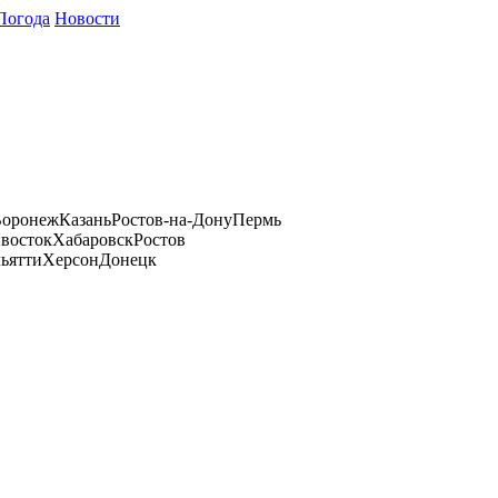
Погода
Новости
оронеж
Казань
Ростов-на-Дону
Пермь
восток
Хабаровск
Ростов
ьятти
Херсон
Донецк