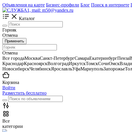
Объявления на карте
Бизнес-профили
Блог
Поиск в интернете
Каталог
Горняк
Отмена
Применить
Отмена
Все города
Москва
Санкт-Петербург
Самара
Екатеринбург
Пенза
В
Краснодар
Красноярск
Волгоград
Иркутск
Томск
Сочи
Омск
Влади
Новосибирск
Челябинск
Ярославль
Уфа
Мариуполь
Запорожье
Тол
Корзина
Войти
Разместить бесплатно
Все
категории