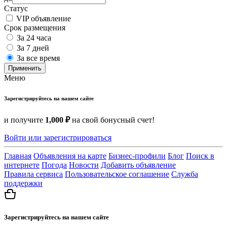
Статус
VIP объявление
Срок размещения
За 24 часа
За 7 дней
За все время
Применить
Меню
Зарегистрируйтесь на нашем сайте
и получите
1,000 ₽
на свой бонусный счет!
Войти или зарегистрироваться
Главная
Объявления на карте
Бизнес-профили
Блог
Поиск в
интернете
Погода
Новости
Добавить объявление
Правила сервиса
Пользовательское соглашение
Служба
поддержки
Зарегистрируйтесь на нашем сайте