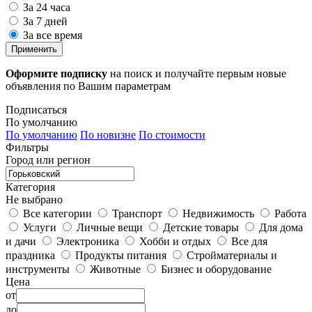
За 24 часа
За 7 дней
За все время
Применить
Оформите подписку
на поиск и получайте первым новые
объявления по Вашим параметрам
Подписаться
По умолчанию
По умолчанию
По новизне
По стоимости
Фильтры
Город или регион
Категория
Не выбрано
Все категории
Транспорт
Недвижимость
Работа
Услуги
Личные вещи
Детские товары
Для дома
и дачи
Электроника
Хобби и отдых
Все для
праздника
Продукты питания
Стройматериалы и
инструменты
Животные
Бизнес и оборудование
Цена
от
до