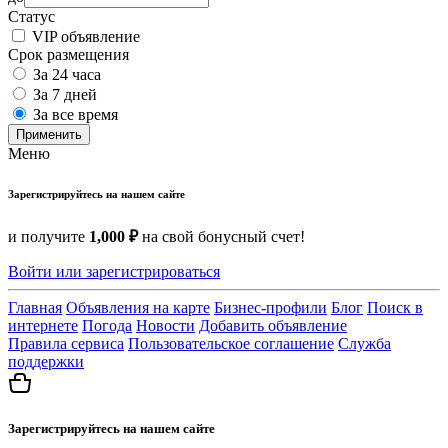
Статус
VIP объявление
Срок размещения
За 24 часа
За 7 дней
За все время
Применить
Меню
Зарегистрируйтесь на нашем сайте
и получите
1,000 ₽
на свой бонусный счет!
Войти или зарегистрироваться
Главная
Объявления на карте
Бизнес-профили
Блог
Поиск в
интернете
Погода
Новости
Добавить объявление
Правила сервиса
Пользовательское соглашение
Служба
поддержки
Зарегистрируйтесь на нашем сайте