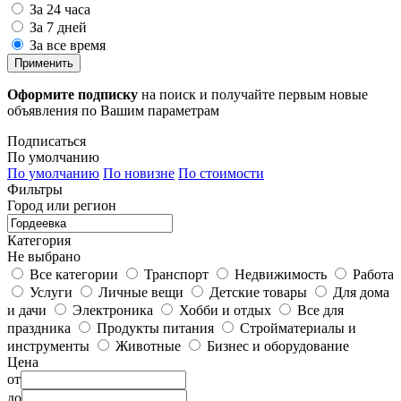
За 24 часа
За 7 дней
За все время
Применить
Оформите подписку
на поиск и получайте первым новые
объявления по Вашим параметрам
Подписаться
По умолчанию
По умолчанию
По новизне
По стоимости
Фильтры
Город или регион
Категория
Не выбрано
Все категории
Транспорт
Недвижимость
Работа
Услуги
Личные вещи
Детские товары
Для дома
и дачи
Электроника
Хобби и отдых
Все для
праздника
Продукты питания
Стройматериалы и
инструменты
Животные
Бизнес и оборудование
Цена
от
до