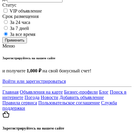
Статус
VIP объявление
Срок размещения
За 24 часа
За 7 дней
За все время
Применить
Меню
Зарегистрируйтесь на нашем сайте
и получите
1,000 ₽
на свой бонусный счет!
Войти или зарегистрироваться
Главная
Объявления на карте
Бизнес-профили
Блог
Поиск в
интернете
Погода
Новости
Добавить объявление
Правила сервиса
Пользовательское соглашение
Служба
поддержки
Зарегистрируйтесь на нашем сайте