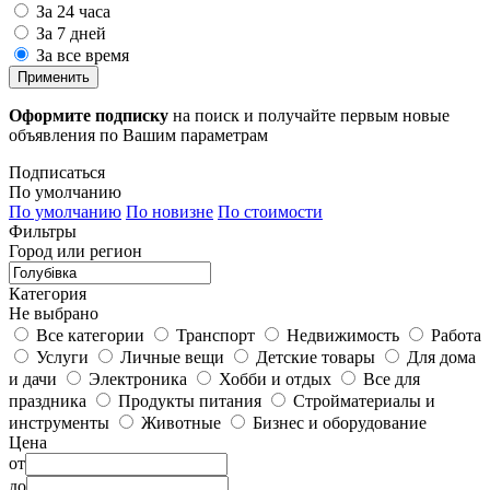
За 24 часа
За 7 дней
За все время
Применить
Оформите подписку
на поиск и получайте первым новые
объявления по Вашим параметрам
Подписаться
По умолчанию
По умолчанию
По новизне
По стоимости
Фильтры
Город или регион
Категория
Не выбрано
Все категории
Транспорт
Недвижимость
Работа
Услуги
Личные вещи
Детские товары
Для дома
и дачи
Электроника
Хобби и отдых
Все для
праздника
Продукты питания
Стройматериалы и
инструменты
Животные
Бизнес и оборудование
Цена
от
до