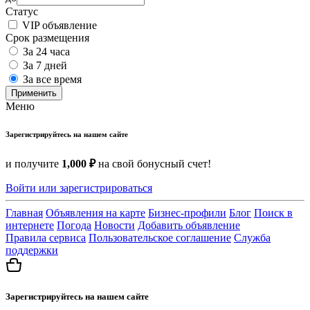
Статус
VIP объявление
Срок размещения
За 24 часа
За 7 дней
За все время
Применить
Меню
Зарегистрируйтесь на нашем сайте
и получите
1,000 ₽
на свой бонусный счет!
Войти или зарегистрироваться
Главная
Объявления на карте
Бизнес-профили
Блог
Поиск в
интернете
Погода
Новости
Добавить объявление
Правила сервиса
Пользовательское соглашение
Служба
поддержки
Зарегистрируйтесь на нашем сайте