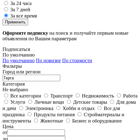
За 24 часа
За 7 дней
За все время
Применить
Оформите подписку
на поиск и получайте первым новые
объявления по Вашим параметрам
Подписаться
По умолчанию
По умолчанию
По новизне
По стоимости
Фильтры
Город или регион
Категория
Не выбрано
Все категории
Транспорт
Недвижимость
Работа
Услуги
Личные вещи
Детские товары
Для дома
и дачи
Электроника
Хобби и отдых
Все для
праздника
Продукты питания
Стройматериалы и
инструменты
Животные
Бизнес и оборудование
Цена
от
до