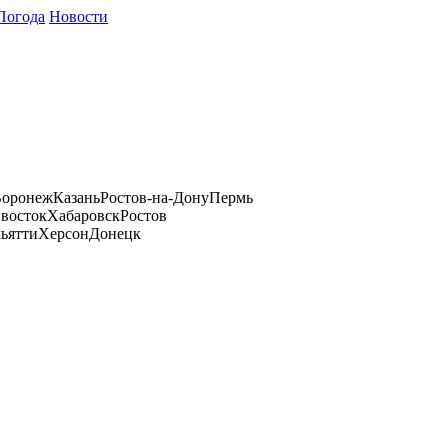
Погода
Новости
оронеж
Казань
Ростов-на-Дону
Пермь
восток
Хабаровск
Ростов
ьятти
Херсон
Донецк