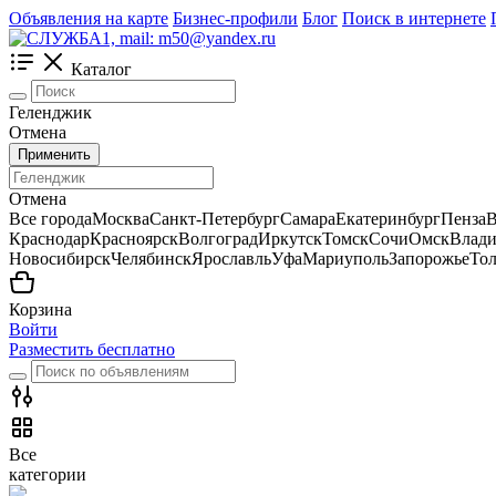
Объявления на карте
Бизнес-профили
Блог
Поиск в интернете
Каталог
Геленджик
Отмена
Применить
Отмена
Все города
Москва
Санкт-Петербург
Самара
Екатеринбург
Пенза
В
Краснодар
Красноярск
Волгоград
Иркутск
Томск
Сочи
Омск
Влади
Новосибирск
Челябинск
Ярославль
Уфа
Мариуполь
Запорожье
Тол
Корзина
Войти
Разместить бесплатно
Все
категории