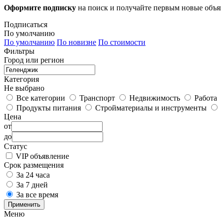
Оформите подписку
на поиск и получайте первым новые объ
Подписаться
По умолчанию
По умолчанию
По новизне
По стоимости
Фильтры
Город или регион
Категория
Не выбрано
Все категории
Транспорт
Недвижимость
Работа
Продукты питания
Стройматериалы и инструменты
Цена
от
до
Статус
VIP объявление
Срок размещения
За 24 часа
За 7 дней
За все время
Применить
Меню