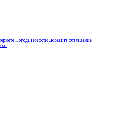
тернете
Погода
Новости
Добавить объявление
жки