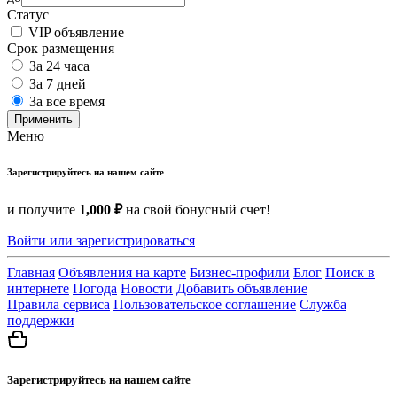
Статус
VIP объявление
Срок размещения
За 24 часа
За 7 дней
За все время
Применить
Меню
Зарегистрируйтесь на нашем сайте
и получите
1,000 ₽
на свой бонусный счет!
Войти или зарегистрироваться
Главная
Объявления на карте
Бизнес-профили
Блог
Поиск в
интернете
Погода
Новости
Добавить объявление
Правила сервиса
Пользовательское соглашение
Служба
поддержки
Зарегистрируйтесь на нашем сайте