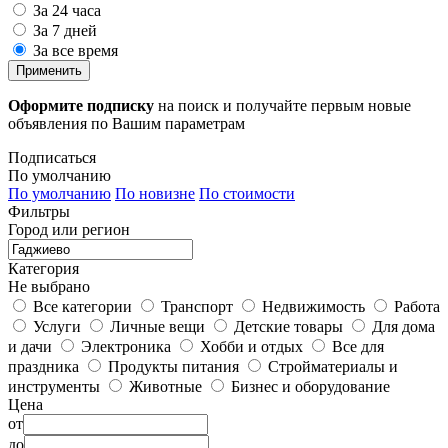
За 24 часа
За 7 дней
За все время
Применить
Оформите подписку
на поиск и получайте первым новые
объявления по Вашим параметрам
Подписаться
По умолчанию
По умолчанию
По новизне
По стоимости
Фильтры
Город или регион
Категория
Не выбрано
Все категории
Транспорт
Недвижимость
Работа
Услуги
Личные вещи
Детские товары
Для дома
и дачи
Электроника
Хобби и отдых
Все для
праздника
Продукты питания
Стройматериалы и
инструменты
Животные
Бизнес и оборудование
Цена
от
до