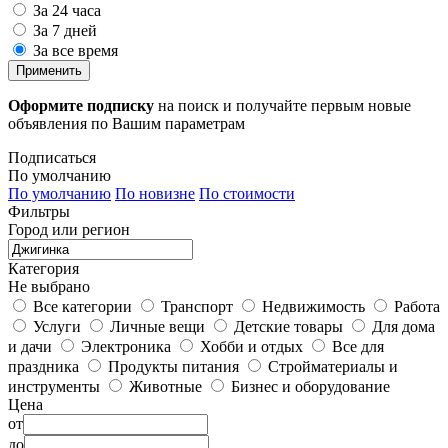
За 24 часа
За 7 дней
За все время
Применить
Оформите подписку
на поиск и получайте первым новые
объявления по Вашим параметрам
Подписаться
По умолчанию
По умолчанию
По новизне
По стоимости
Фильтры
Город или регион
Категория
Не выбрано
Все категории
Транспорт
Недвижимость
Работа
Услуги
Личные вещи
Детские товары
Для дома
и дачи
Электроника
Хобби и отдых
Все для
праздника
Продукты питания
Стройматериалы и
инструменты
Животные
Бизнес и оборудование
Цена
от
до