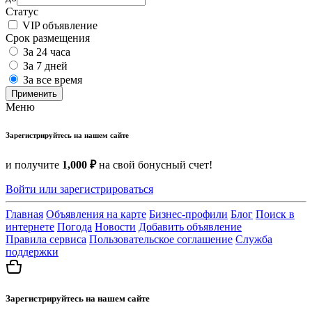
Статус
VIP объявление
Срок размещения
За 24 часа
За 7 дней
За все время
Применить
Меню
Зарегистрируйтесь на нашем сайте
и получите
1,000 ₽
на свой бонусный счет!
Войти или зарегистрироваться
Главная
Объявления на карте
Бизнес-профили
Блог
Поиск в
интернете
Погода
Новости
Добавить объявление
Правила сервиса
Пользовательское соглашение
Служба
поддержки
Зарегистрируйтесь на нашем сайте