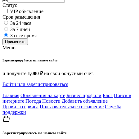
Статус
VIP объявление
Срок размещения
За 24 часа
За 7 дней
За все время
Применить
Меню
Зарегистрируйтесь на нашем сайте
и получите
1,000 ₽
на свой бонусный счет!
Войти или зарегистрироваться
Главная
Объявления на карте
Бизнес-профили
Блог
Поиск в
интернете
Погода
Новости
Добавить объявление
Правила сервиса
Пользовательское соглашение
Служба
поддержки
Зарегистрируйтесь на нашем сайте