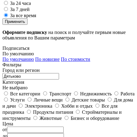
За 24 часа
За 7 дней
За все время
Применить
Оформите подписку
на поиск и получайте первым новые
объявления по Вашим параметрам
Подписаться
По умолчанию
По умолчанию
По новизне
По стоимости
Фильтры
Город или регион
Категория
Не выбрано
Все категории
Транспорт
Недвижимость
Работа
Услуги
Личные вещи
Детские товары
Для дома
и дачи
Электроника
Хобби и отдых
Все для
праздника
Продукты питания
Стройматериалы и
инструменты
Животные
Бизнес и оборудование
Цена
от
до