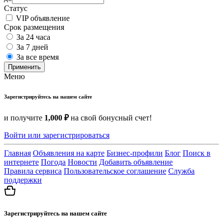
Статус
VIP объявление
Срок размещения
За 24 часа
За 7 дней
За все время
Применить
Меню
Зарегистрируйтесь на нашем сайте
и получите
1,000 ₽
на свой бонусный счет!
Войти или зарегистрироваться
Главная
Объявления на карте
Бизнес-профили
Блог
Поиск в
интернете
Погода
Новости
Добавить объявление
Правила сервиса
Пользовательское соглашение
Служба
поддержки
Зарегистрируйтесь на нашем сайте