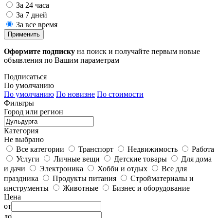
За 24 часа
За 7 дней
За все время
Применить
Оформите подписку
на поиск и получайте первым новые
объявления по Вашим параметрам
Подписаться
По умолчанию
По умолчанию
По новизне
По стоимости
Фильтры
Город или регион
Категория
Не выбрано
Все категории
Транспорт
Недвижимость
Работа
Услуги
Личные вещи
Детские товары
Для дома
и дачи
Электроника
Хобби и отдых
Все для
праздника
Продукты питания
Стройматериалы и
инструменты
Животные
Бизнес и оборудование
Цена
от
до