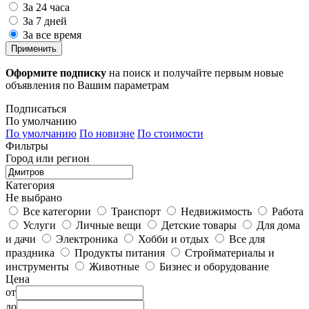
За 24 часа
За 7 дней
За все время
Применить
Оформите подписку
на поиск и получайте первым новые
объявления по Вашим параметрам
Подписаться
По умолчанию
По умолчанию
По новизне
По стоимости
Фильтры
Город или регион
Категория
Не выбрано
Все категории
Транспорт
Недвижимость
Работа
Услуги
Личные вещи
Детские товары
Для дома
и дачи
Электроника
Хобби и отдых
Все для
праздника
Продукты питания
Стройматериалы и
инструменты
Животные
Бизнес и оборудование
Цена
от
до