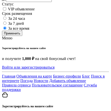
Статус
VIP объявление
Срок размещения
За 24 часа
За 7 дней
За все время
Применить
Меню
Зарегистрируйтесь на нашем сайте
и получите
1,000 ₽
на свой бонусный счет!
Войти или зарегистрироваться
Главная
Объявления на карте
Бизнес-профили
Блог
Поиск в
интернете
Погода
Новости
Добавить объявление
Правила сервиса
Пользовательское соглашение
Служба
поддержки
Зарегистрируйтесь на нашем сайте