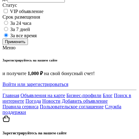
Статус
VIP объявление
Срок размещения
За 24 часа
За 7 дней
За все время
Применить
Меню
Зарегистрируйтесь на нашем сайте
и получите
1,000 ₽
на свой бонусный счет!
Войти или зарегистрироваться
Главная
Объявления на карте
Бизнес-профили
Блог
Поиск в
интернете
Погода
Новости
Добавить объявление
Правила сервиса
Пользовательское соглашение
Служба
поддержки
Зарегистрируйтесь на нашем сайте