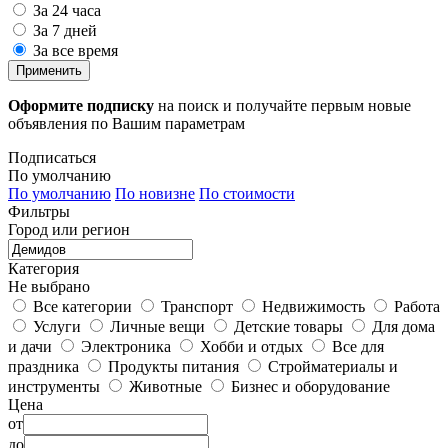
За 24 часа
За 7 дней
За все время
Применить
Оформите подписку
на поиск и получайте первым новые
объявления по Вашим параметрам
Подписаться
По умолчанию
По умолчанию
По новизне
По стоимости
Фильтры
Город или регион
Категория
Не выбрано
Все категории
Транспорт
Недвижимость
Работа
Услуги
Личные вещи
Детские товары
Для дома
и дачи
Электроника
Хобби и отдых
Все для
праздника
Продукты питания
Стройматериалы и
инструменты
Животные
Бизнес и оборудование
Цена
от
до