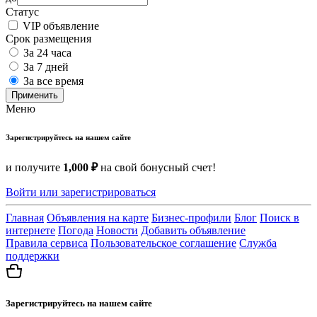
Статус
VIP объявление
Срок размещения
За 24 часа
За 7 дней
За все время
Применить
Меню
Зарегистрируйтесь на нашем сайте
и получите
1,000 ₽
на свой бонусный счет!
Войти или зарегистрироваться
Главная
Объявления на карте
Бизнес-профили
Блог
Поиск в
интернете
Погода
Новости
Добавить объявление
Правила сервиса
Пользовательское соглашение
Служба
поддержки
Зарегистрируйтесь на нашем сайте