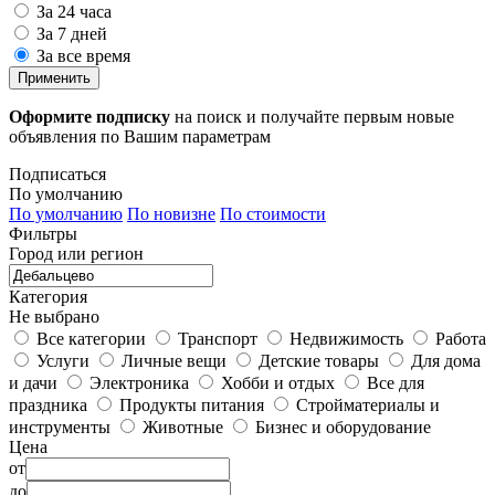
За 24 часа
За 7 дней
За все время
Применить
Оформите подписку
на поиск и получайте первым новые
объявления по Вашим параметрам
Подписаться
По умолчанию
По умолчанию
По новизне
По стоимости
Фильтры
Город или регион
Категория
Не выбрано
Все категории
Транспорт
Недвижимость
Работа
Услуги
Личные вещи
Детские товары
Для дома
и дачи
Электроника
Хобби и отдых
Все для
праздника
Продукты питания
Стройматериалы и
инструменты
Животные
Бизнес и оборудование
Цена
от
до