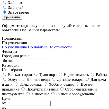
За 24 часа
За 7 дней
За все время
Применить
Оформите подписку
на поиск и получайте первым новые
объявления по Вашим параметрам
Подписаться
По умолчанию
По умолчанию
По новизне
По стоимости
Фильтры
Город или регион
Категория
Не выбрано
Все категории
Транспорт
Недвижимость
Работа
Услуги
Личные вещи
Детские товары
Для дома
и дачи
Электроника
Хобби и отдых
Все для
праздника
Продукты питания
Стройматериалы и
инструменты
Животные
Бизнес и оборудование
Цена
от
до