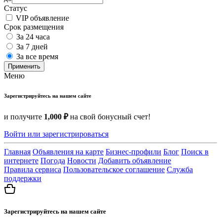
Статус
VIP объявление
Срок размещения
За 24 часа
За 7 дней
За все время
Применить
Меню
Зарегистрируйтесь на нашем сайте
и получите
1,000 ₽
на свой бонусный счет!
Войти или зарегистрироваться
Главная
Объявления на карте
Бизнес-профили
Блог
Поиск в
интернете
Погода
Новости
Добавить объявление
Правила сервиса
Пользовательское соглашение
Служба
поддержки
Зарегистрируйтесь на нашем сайте