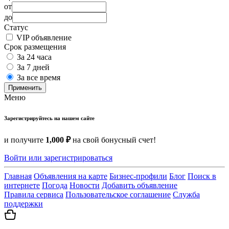
от
до
Статус
VIP объявление
Срок размещения
За 24 часа
За 7 дней
За все время
Применить
Меню
Зарегистрируйтесь на нашем сайте
и получите
1,000 ₽
на свой бонусный счет!
Войти или зарегистрироваться
Главная
Объявления на карте
Бизнес-профили
Блог
Поиск в
интернете
Погода
Новости
Добавить объявление
Правила сервиса
Пользовательское соглашение
Служба
поддержки