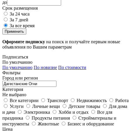
до
Срок размещения
За 24 часа
За 7 дней
За все время
Применить
Оформите подписку
на поиск и получайте первым новые
объявления по Вашим параметрам
Подписаться
По умолчанию
По умолчанию
По новизне
По стоимости
Фильтры
Город или регион
Категория
Не выбрано
Все категории
Транспорт
Недвижимость
Работа
Услуги
Личные вещи
Детские товары
Для дома
и дачи
Электроника
Хобби и отдых
Все для
праздника
Продукты питания
Стройматериалы и
инструменты
Животные
Бизнес и оборудование
Цена