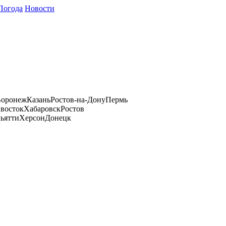
Погода
Новости
оронеж
Казань
Ростов-на-Дону
Пермь
восток
Хабаровск
Ростов
ьятти
Херсон
Донецк