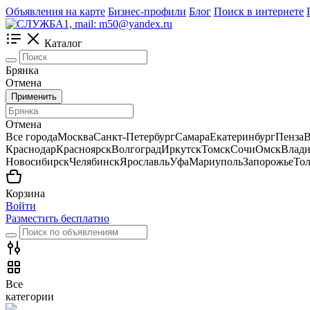
Объявления на карте
Бизнес-профили
Блог
Поиск в интернете
Каталог
Брянка
Отмена
Применить
Отмена
Все города
Москва
Санкт-Петербург
Самара
Екатеринбург
Пенза
В
Краснодар
Красноярск
Волгоград
Иркутск
Томск
Сочи
Омск
Влади
Новосибирск
Челябинск
Ярославль
Уфа
Мариуполь
Запорожье
Тол
Корзина
Войти
Разместить бесплатно
Все
категории