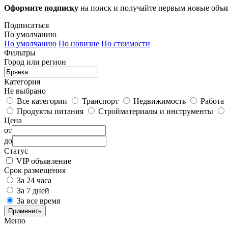
Оформите подписку
на поиск и получайте первым новые объ
Подписаться
По умолчанию
По умолчанию
По новизне
По стоимости
Фильтры
Город или регион
Категория
Не выбрано
Все категории
Транспорт
Недвижимость
Работа
Продукты питания
Стройматериалы и инструменты
Цена
от
до
Статус
VIP объявление
Срок размещения
За 24 часа
За 7 дней
За все время
Применить
Меню