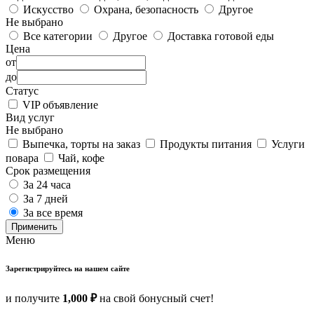
Искусство
Охрана, безопасность
Другое
Не выбрано
Все категории
Другое
Доставка готовой еды
Цена
от
до
Статус
VIP объявление
Вид услуг
Не выбрано
Выпечка, торты на заказ
Продукты питания
Услуги
повара
Чай, кофе
Срок размещения
За 24 часа
За 7 дней
За все время
Применить
Меню
Зарегистрируйтесь на нашем сайте
и получите
1,000 ₽
на свой бонусный счет!