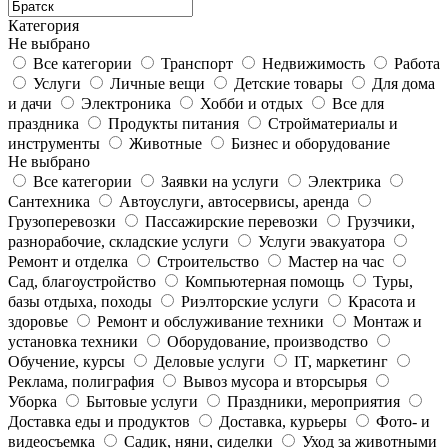
Категория
Не выбрано
Все категории
Транспорт
Недвижимость
Работа
Услуги
Личные вещи
Детские товары
Для дома
и дачи
Электроника
Хобби и отдых
Все для
праздника
Продукты питания
Стройматериалы и
инструменты
Животные
Бизнес и оборудование
Не выбрано
Все категории
Заявки на услуги
Электрика
Сантехника
Автоуслуги, автосервисы, аренда
Грузоперевозки
Пассажирские перевозки
Грузчики,
разнорабочие, складские услуги
Услуги эвакуатора
Ремонт и отделка
Строительство
Мастер на час
Сад, благоустройство
Компьютерная помощь
Туры,
базы отдыха, походы
Риэлторские услуги
Красота и
здоровье
Ремонт и обслуживание техники
Монтаж и
установка техники
Оборудование, производство
Обучение, курсы
Деловые услуги
IT, маркетинг
Реклама, полиграфия
Вывоз мусора и вторсырья
Уборка
Бытовые услуги
Праздники, мероприятия
Доставка еды и продуктов
Доставка, курьеры
Фото- и
видеосъемка
Садик, няни, сиделки
Уход за животными