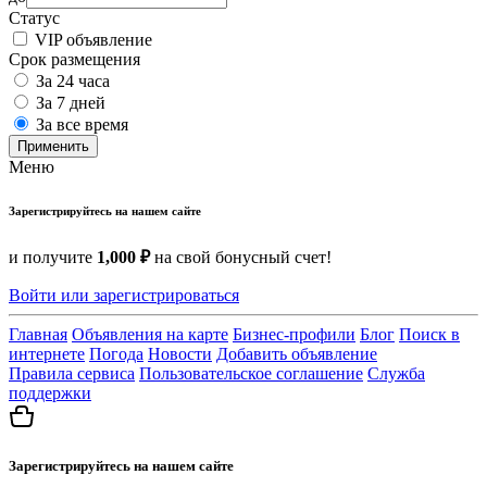
Статус
VIP объявление
Срок размещения
За 24 часа
За 7 дней
За все время
Применить
Меню
Зарегистрируйтесь на нашем сайте
и получите
1,000 ₽
на свой бонусный счет!
Войти или зарегистрироваться
Главная
Объявления на карте
Бизнес-профили
Блог
Поиск в
интернете
Погода
Новости
Добавить объявление
Правила сервиса
Пользовательское соглашение
Служба
поддержки
Зарегистрируйтесь на нашем сайте