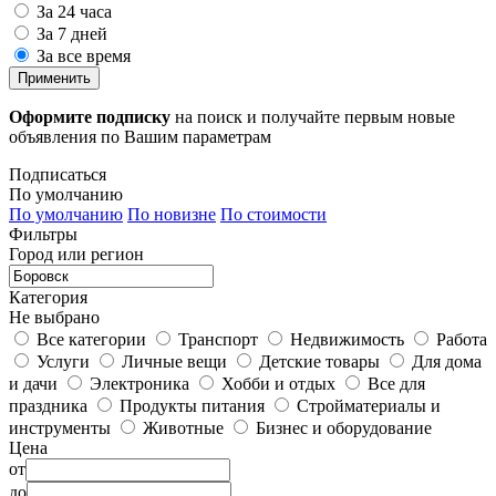
За 24 часа
За 7 дней
За все время
Применить
Оформите подписку
на поиск и получайте первым новые
объявления по Вашим параметрам
Подписаться
По умолчанию
По умолчанию
По новизне
По стоимости
Фильтры
Город или регион
Категория
Не выбрано
Все категории
Транспорт
Недвижимость
Работа
Услуги
Личные вещи
Детские товары
Для дома
и дачи
Электроника
Хобби и отдых
Все для
праздника
Продукты питания
Стройматериалы и
инструменты
Животные
Бизнес и оборудование
Цена
от
до