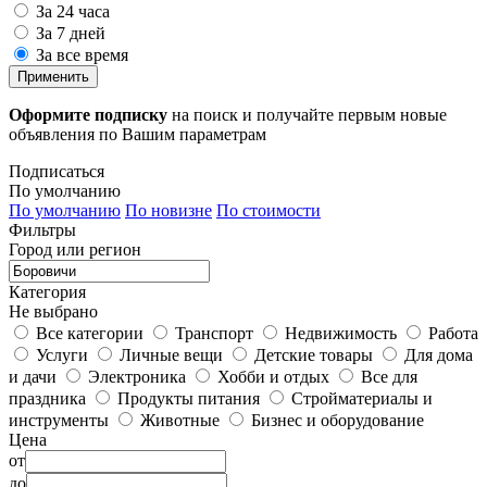
За 24 часа
За 7 дней
За все время
Применить
Оформите подписку
на поиск и получайте первым новые
объявления по Вашим параметрам
Подписаться
По умолчанию
По умолчанию
По новизне
По стоимости
Фильтры
Город или регион
Категория
Не выбрано
Все категории
Транспорт
Недвижимость
Работа
Услуги
Личные вещи
Детские товары
Для дома
и дачи
Электроника
Хобби и отдых
Все для
праздника
Продукты питания
Стройматериалы и
инструменты
Животные
Бизнес и оборудование
Цена
от
до