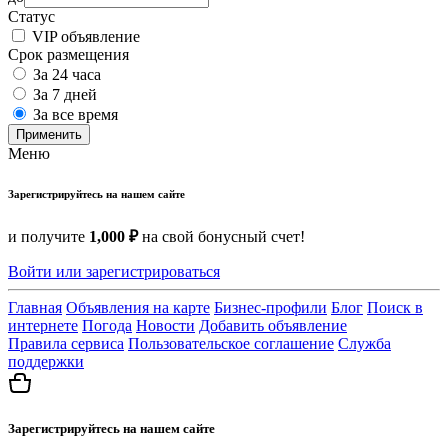
Статус
VIP объявление
Срок размещения
За 24 часа
За 7 дней
За все время
Применить
Меню
Зарегистрируйтесь на нашем сайте
и получите
1,000 ₽
на свой бонусный счет!
Войти или зарегистрироваться
Главная
Объявления на карте
Бизнес-профили
Блог
Поиск в
интернете
Погода
Новости
Добавить объявление
Правила сервиса
Пользовательское соглашение
Служба
поддержки
Зарегистрируйтесь на нашем сайте