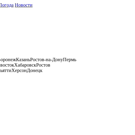
Погода
Новости
оронеж
Казань
Ростов-на-Дону
Пермь
восток
Хабаровск
Ростов
ьятти
Херсон
Донецк