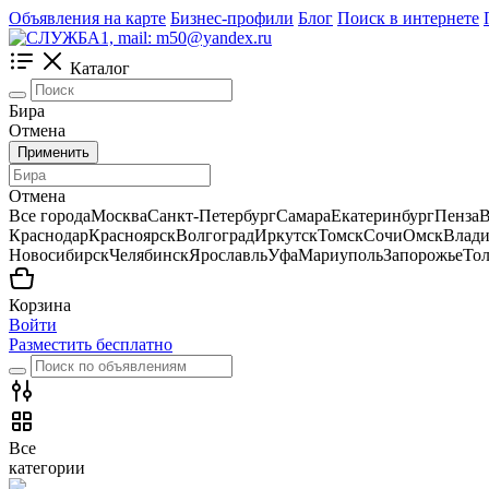
Объявления на карте
Бизнес-профили
Блог
Поиск в интернете
Каталог
Бира
Отмена
Применить
Отмена
Все города
Москва
Санкт-Петербург
Самара
Екатеринбург
Пенза
В
Краснодар
Красноярск
Волгоград
Иркутск
Томск
Сочи
Омск
Влади
Новосибирск
Челябинск
Ярославль
Уфа
Мариуполь
Запорожье
Тол
Корзина
Войти
Разместить бесплатно
Все
категории