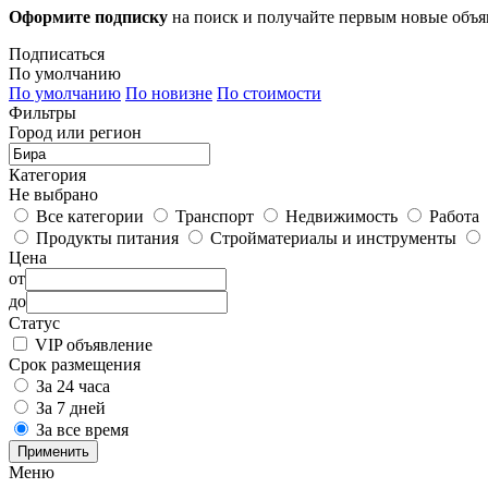
Оформите подписку
на поиск и получайте первым новые объ
Подписаться
По умолчанию
По умолчанию
По новизне
По стоимости
Фильтры
Город или регион
Категория
Не выбрано
Все категории
Транспорт
Недвижимость
Работа
Продукты питания
Стройматериалы и инструменты
Цена
от
до
Статус
VIP объявление
Срок размещения
За 24 часа
За 7 дней
За все время
Применить
Меню