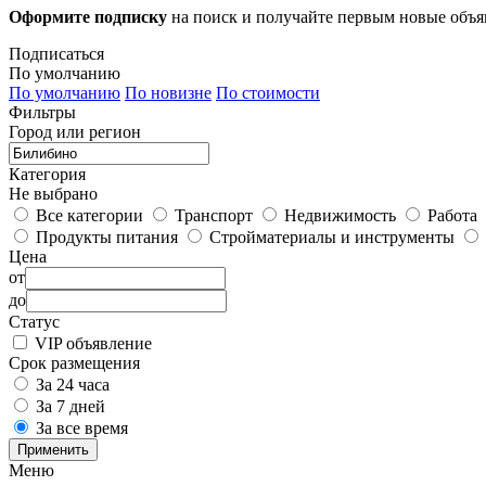
Оформите подписку
на поиск и получайте первым новые объ
Подписаться
По умолчанию
По умолчанию
По новизне
По стоимости
Фильтры
Город или регион
Категория
Не выбрано
Все категории
Транспорт
Недвижимость
Работа
Продукты питания
Стройматериалы и инструменты
Цена
от
до
Статус
VIP объявление
Срок размещения
За 24 часа
За 7 дней
За все время
Применить
Меню