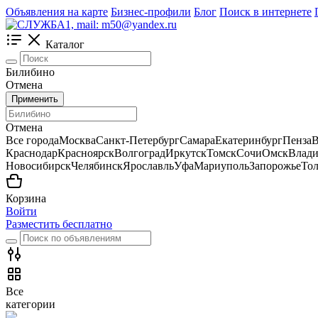
Объявления на карте
Бизнес-профили
Блог
Поиск в интернете
Каталог
Билибино
Отмена
Применить
Отмена
Все города
Москва
Санкт-Петербург
Самара
Екатеринбург
Пенза
В
Краснодар
Красноярск
Волгоград
Иркутск
Томск
Сочи
Омск
Влади
Новосибирск
Челябинск
Ярославль
Уфа
Мариуполь
Запорожье
Тол
Корзина
Войти
Разместить бесплатно
Все
категории