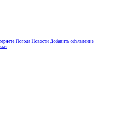
тернете
Погода
Новости
Добавить объявление
жки