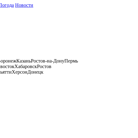
Погода
Новости
оронеж
Казань
Ростов-на-Дону
Пермь
восток
Хабаровск
Ростов
ьятти
Херсон
Донецк