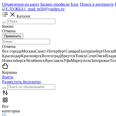
Объявления на карте
Бизнес-профили
Блог
Поиск в интернете
Каталог
Бикин
Отмена
Применить
Отмена
Все города
Москва
Санкт-Петербург
Самара
Екатеринбург
Пенза
В
Краснодар
Красноярск
Волгоград
Иркутск
Томск
Сочи
Омск
Влади
Новосибирск
Челябинск
Ярославль
Уфа
Мариуполь
Запорожье
Тол
Корзина
Войти
Разместить бесплатно
Все
категории