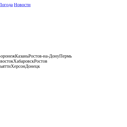
Погода
Новости
оронеж
Казань
Ростов-на-Дону
Пермь
восток
Хабаровск
Ростов
ьятти
Херсон
Донецк