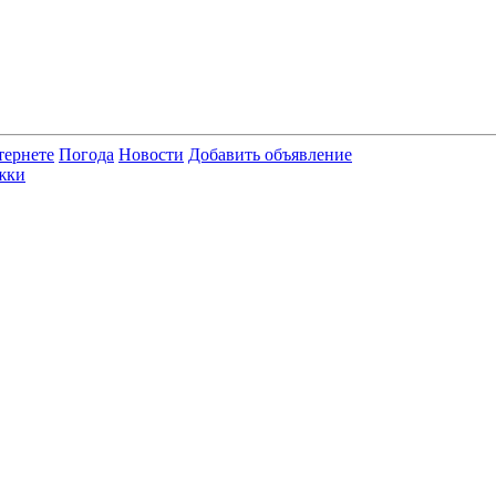
тернете
Погода
Новости
Добавить объявление
жки