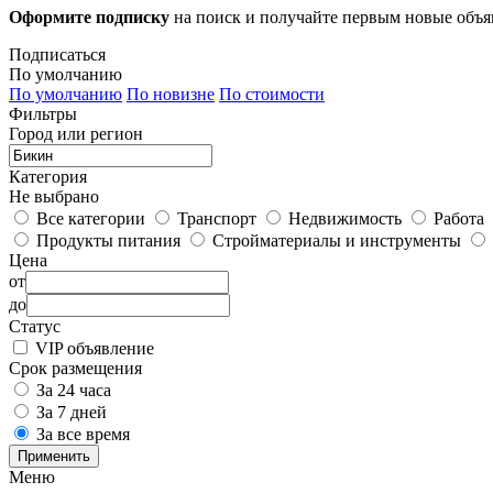
Оформите подписку
на поиск и получайте первым новые объ
Подписаться
По умолчанию
По умолчанию
По новизне
По стоимости
Фильтры
Город или регион
Категория
Не выбрано
Все категории
Транспорт
Недвижимость
Работа
Продукты питания
Стройматериалы и инструменты
Цена
от
до
Статус
VIP объявление
Срок размещения
За 24 часа
За 7 дней
За все время
Применить
Меню