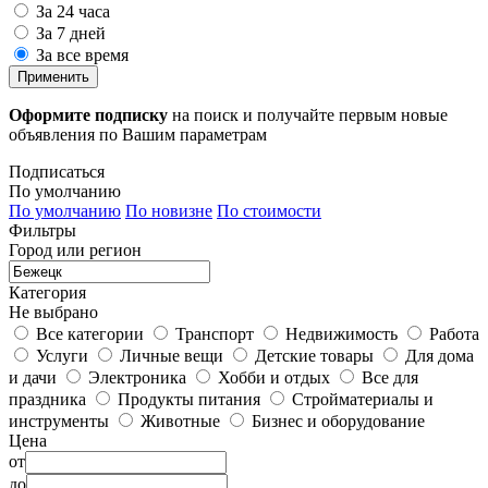
За 24 часа
За 7 дней
За все время
Применить
Оформите подписку
на поиск и получайте первым новые
объявления по Вашим параметрам
Подписаться
По умолчанию
По умолчанию
По новизне
По стоимости
Фильтры
Город или регион
Категория
Не выбрано
Все категории
Транспорт
Недвижимость
Работа
Услуги
Личные вещи
Детские товары
Для дома
и дачи
Электроника
Хобби и отдых
Все для
праздника
Продукты питания
Стройматериалы и
инструменты
Животные
Бизнес и оборудование
Цена
от
до