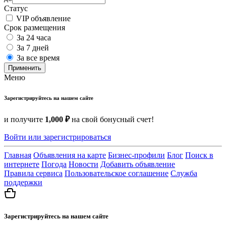
Статус
VIP объявление
Срок размещения
За 24 часа
За 7 дней
За все время
Применить
Меню
Зарегистрируйтесь на нашем сайте
и получите
1,000 ₽
на свой бонусный счет!
Войти или зарегистрироваться
Главная
Объявления на карте
Бизнес-профили
Блог
Поиск в
интернете
Погода
Новости
Добавить объявление
Правила сервиса
Пользовательское соглашение
Служба
поддержки
Зарегистрируйтесь на нашем сайте