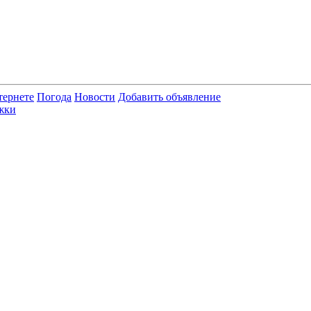
тернете
Погода
Новости
Добавить объявление
жки