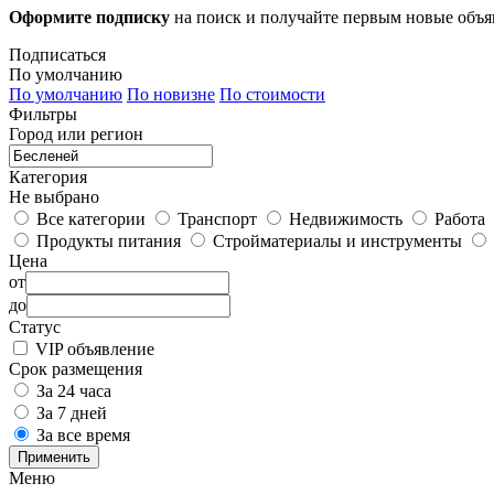
Оформите подписку
на поиск и получайте первым новые объ
Подписаться
По умолчанию
По умолчанию
По новизне
По стоимости
Фильтры
Город или регион
Категория
Не выбрано
Все категории
Транспорт
Недвижимость
Работа
Продукты питания
Стройматериалы и инструменты
Цена
от
до
Статус
VIP объявление
Срок размещения
За 24 часа
За 7 дней
За все время
Применить
Меню