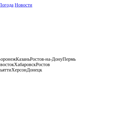
Погода
Новости
оронеж
Казань
Ростов-на-Дону
Пермь
восток
Хабаровск
Ростов
ьятти
Херсон
Донецк