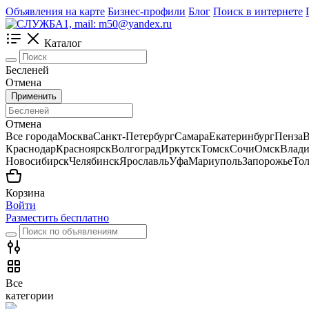
Объявления на карте
Бизнес-профили
Блог
Поиск в интернете
Каталог
Бесленей
Отмена
Применить
Отмена
Все города
Москва
Санкт-Петербург
Самара
Екатеринбург
Пенза
В
Краснодар
Красноярск
Волгоград
Иркутск
Томск
Сочи
Омск
Влади
Новосибирск
Челябинск
Ярославль
Уфа
Мариуполь
Запорожье
Тол
Корзина
Войти
Разместить бесплатно
Все
категории