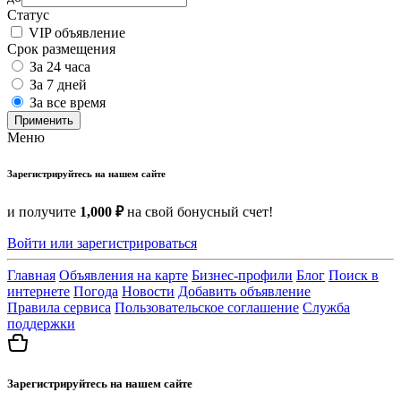
Статус
VIP объявление
Срок размещения
За 24 часа
За 7 дней
За все время
Применить
Меню
Зарегистрируйтесь на нашем сайте
и получите
1,000 ₽
на свой бонусный счет!
Войти или зарегистрироваться
Главная
Объявления на карте
Бизнес-профили
Блог
Поиск в
интернете
Погода
Новости
Добавить объявление
Правила сервиса
Пользовательское соглашение
Служба
поддержки
Зарегистрируйтесь на нашем сайте