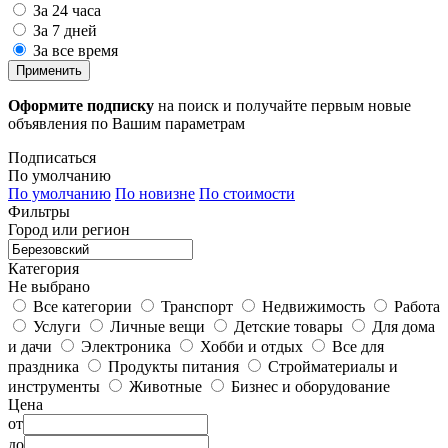
За 24 часа
За 7 дней
За все время
Применить
Оформите подписку
на поиск и получайте первым новые
объявления по Вашим параметрам
Подписаться
По умолчанию
По умолчанию
По новизне
По стоимости
Фильтры
Город или регион
Категория
Не выбрано
Все категории
Транспорт
Недвижимость
Работа
Услуги
Личные вещи
Детские товары
Для дома
и дачи
Электроника
Хобби и отдых
Все для
праздника
Продукты питания
Стройматериалы и
инструменты
Животные
Бизнес и оборудование
Цена
от
до