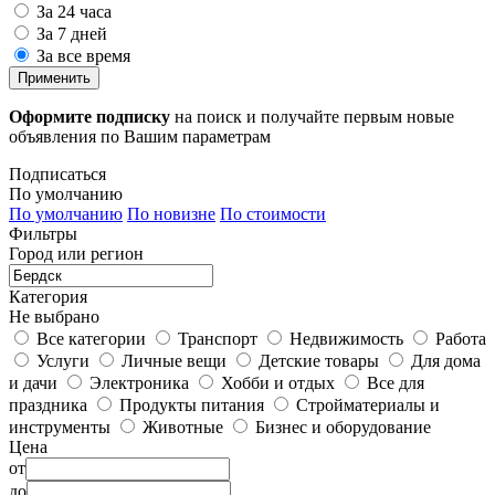
За 24 часа
За 7 дней
За все время
Применить
Оформите подписку
на поиск и получайте первым новые
объявления по Вашим параметрам
Подписаться
По умолчанию
По умолчанию
По новизне
По стоимости
Фильтры
Город или регион
Категория
Не выбрано
Все категории
Транспорт
Недвижимость
Работа
Услуги
Личные вещи
Детские товары
Для дома
и дачи
Электроника
Хобби и отдых
Все для
праздника
Продукты питания
Стройматериалы и
инструменты
Животные
Бизнес и оборудование
Цена
от
до