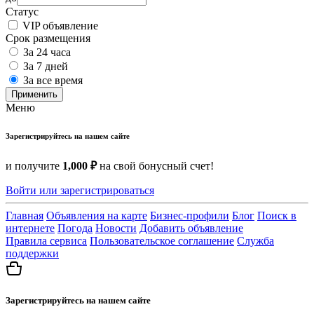
Статус
VIP объявление
Срок размещения
За 24 часа
За 7 дней
За все время
Применить
Меню
Зарегистрируйтесь на нашем сайте
и получите
1,000 ₽
на свой бонусный счет!
Войти или зарегистрироваться
Главная
Объявления на карте
Бизнес-профили
Блог
Поиск в
интернете
Погода
Новости
Добавить объявление
Правила сервиса
Пользовательское соглашение
Служба
поддержки
Зарегистрируйтесь на нашем сайте