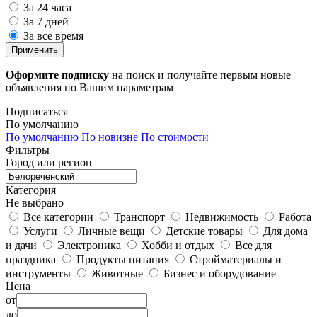
За 24 часа
За 7 дней
За все время
Применить
Оформите подписку
на поиск и получайте первым новые
объявления по Вашим параметрам
Подписаться
По умолчанию
По умолчанию
По новизне
По стоимости
Фильтры
Город или регион
Категория
Не выбрано
Все категории
Транспорт
Недвижимость
Работа
Услуги
Личные вещи
Детские товары
Для дома
и дачи
Электроника
Хобби и отдых
Все для
праздника
Продукты питания
Стройматериалы и
инструменты
Животные
Бизнес и оборудование
Цена
от
до