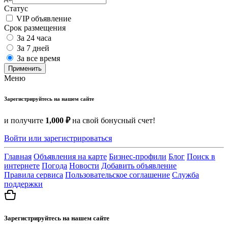
Статус
VIP объявление
Срок размещения
За 24 часа
За 7 дней
За все время
Применить
Меню
Зарегистрируйтесь на нашем сайте
и получите
1,000 ₽
на свой бонусный счет!
Войти или зарегистрироваться
Главная
Объявления на карте
Бизнес-профили
Блог
Поиск в
интернете
Погода
Новости
Добавить объявление
Правила сервиса
Пользовательское соглашение
Служба
поддержки
Зарегистрируйтесь на нашем сайте