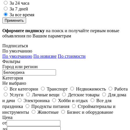
За 24 часа
За 7 дней
За все время
Применить
Оформите подписку
на поиск и получайте первым новые
объявления по Вашим параметрам
Подписаться
По умолчанию
По умолчанию
По новизне
По стоимости
Фильтры
Город или регион
Категория
Не выбрано
Все категории
Транспорт
Недвижимость
Работа
Услуги
Личные вещи
Детские товары
Для дома
и дачи
Электроника
Хобби и отдых
Все для
праздника
Продукты питания
Стройматериалы и
инструменты
Животные
Бизнес и оборудование
Цена
от
до