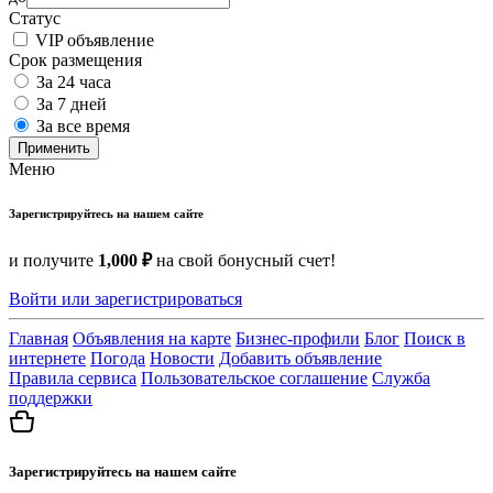
Статус
VIP объявление
Срок размещения
За 24 часа
За 7 дней
За все время
Применить
Меню
Зарегистрируйтесь на нашем сайте
и получите
1,000 ₽
на свой бонусный счет!
Войти или зарегистрироваться
Главная
Объявления на карте
Бизнес-профили
Блог
Поиск в
интернете
Погода
Новости
Добавить объявление
Правила сервиса
Пользовательское соглашение
Служба
поддержки
Зарегистрируйтесь на нашем сайте