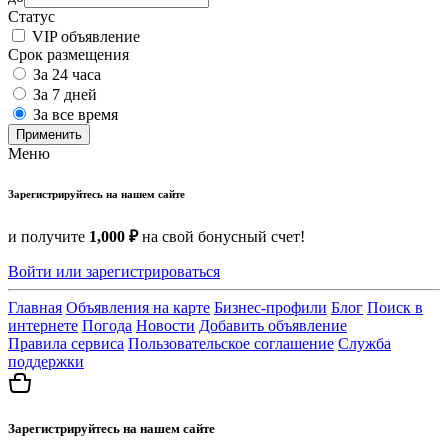
Статус
VIP объявление
Срок размещения
За 24 часа
За 7 дней
За все время
Применить
Меню
Зарегистрируйтесь на нашем сайте
и получите
1,000 ₽
на свой бонусный счет!
Войти или зарегистрироваться
Главная
Объявления на карте
Бизнес-профили
Блог
Поиск в
интернете
Погода
Новости
Добавить объявление
Правила сервиса
Пользовательское соглашение
Служба
поддержки
Зарегистрируйтесь на нашем сайте