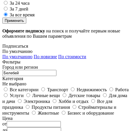
За 24 часа
За 7 дней
За все время
Применить
Оформите подписку
на поиск и получайте первым новые
объявления по Вашим параметрам
Подписаться
По умолчанию
По умолчанию
По новизне
По стоимости
Фильтры
Город или регион
Категория
Не выбрано
Все категории
Транспорт
Недвижимость
Работа
Услуги
Личные вещи
Детские товары
Для дома
и дачи
Электроника
Хобби и отдых
Все для
праздника
Продукты питания
Стройматериалы и
инструменты
Животные
Бизнес и оборудование
Цена
от
до