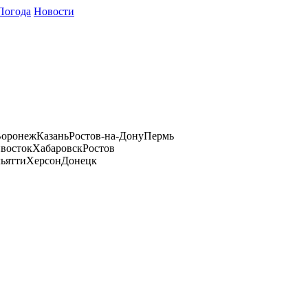
Погода
Новости
оронеж
Казань
Ростов-на-Дону
Пермь
восток
Хабаровск
Ростов
ьятти
Херсон
Донецк