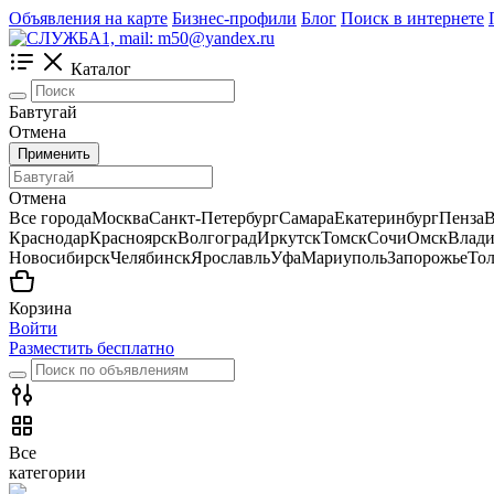
Объявления на карте
Бизнес-профили
Блог
Поиск в интернете
Каталог
Бавтугай
Отмена
Применить
Отмена
Все города
Москва
Санкт-Петербург
Самара
Екатеринбург
Пенза
В
Краснодар
Красноярск
Волгоград
Иркутск
Томск
Сочи
Омск
Влади
Новосибирск
Челябинск
Ярославль
Уфа
Мариуполь
Запорожье
Тол
Корзина
Войти
Разместить бесплатно
Все
категории