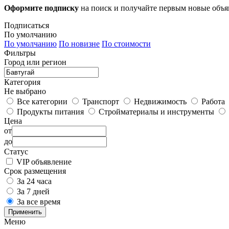
Оформите подписку
на поиск и получайте первым новые объ
Подписаться
По умолчанию
По умолчанию
По новизне
По стоимости
Фильтры
Город или регион
Категория
Не выбрано
Все категории
Транспорт
Недвижимость
Работа
Продукты питания
Стройматериалы и инструменты
Цена
от
до
Статус
VIP объявление
Срок размещения
За 24 часа
За 7 дней
За все время
Применить
Меню