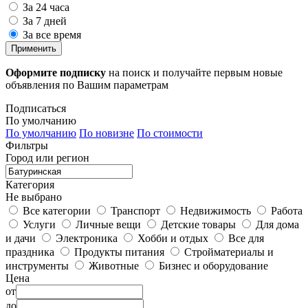
За 24 часа
За 7 дней
За все время
Применить
Оформите подписку
на поиск и получайте первым новые
объявления по Вашим параметрам
Подписаться
По умолчанию
По умолчанию
По новизне
По стоимости
Фильтры
Город или регион
Категория
Не выбрано
Все категории
Транспорт
Недвижимость
Работа
Услуги
Личные вещи
Детские товары
Для дома
и дачи
Электроника
Хобби и отдых
Все для
праздника
Продукты питания
Стройматериалы и
инструменты
Животные
Бизнес и оборудование
Цена
от
до