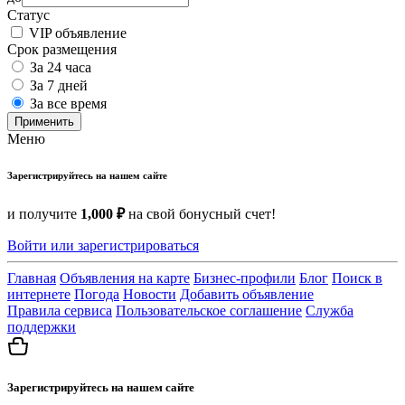
Статус
VIP объявление
Срок размещения
За 24 часа
За 7 дней
За все время
Применить
Меню
Зарегистрируйтесь на нашем сайте
и получите
1,000 ₽
на свой бонусный счет!
Войти или зарегистрироваться
Главная
Объявления на карте
Бизнес-профили
Блог
Поиск в
интернете
Погода
Новости
Добавить объявление
Правила сервиса
Пользовательское соглашение
Служба
поддержки
Зарегистрируйтесь на нашем сайте