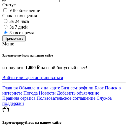
Статус
VIP объявление
Срок размещения
За 24 часа
За 7 дней
За все время
Применить
Меню
Зарегистрируйтесь на нашем сайте
и получите
1,000 ₽
на свой бонусный счет!
Войти или зарегистрироваться
Главная
Объявления на карте
Бизнес-профили
Блог
Поиск в
интернете
Погода
Новости
Добавить объявление
Правила сервиса
Пользовательское соглашение
Служба
поддержки
Зарегистрируйтесь на нашем сайте