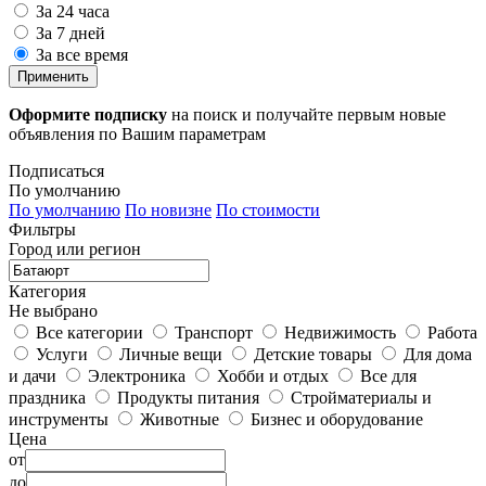
За 24 часа
За 7 дней
За все время
Применить
Оформите подписку
на поиск и получайте первым новые
объявления по Вашим параметрам
Подписаться
По умолчанию
По умолчанию
По новизне
По стоимости
Фильтры
Город или регион
Категория
Не выбрано
Все категории
Транспорт
Недвижимость
Работа
Услуги
Личные вещи
Детские товары
Для дома
и дачи
Электроника
Хобби и отдых
Все для
праздника
Продукты питания
Стройматериалы и
инструменты
Животные
Бизнес и оборудование
Цена
от
до