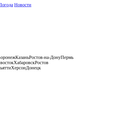
Погода
Новости
оронеж
Казань
Ростов-на-Дону
Пермь
восток
Хабаровск
Ростов
ьятти
Херсон
Донецк