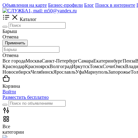
Объявления на карте
Бизнес-профили
Блог
Поиск в интернете
Каталог
Барыш
Отмена
Применить
Отмена
Все города
Москва
Санкт-Петербург
Самара
Екатеринбург
Пенза
В
Краснодар
Красноярск
Волгоград
Иркутск
Томск
Сочи
Омск
Влади
Новосибирск
Челябинск
Ярославль
Уфа
Мариуполь
Запорожье
Тол
Корзина
Войти
Разместить бесплатно
Все
категории