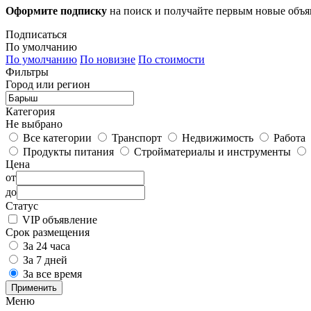
Оформите подписку
на поиск и получайте первым новые объ
Подписаться
По умолчанию
По умолчанию
По новизне
По стоимости
Фильтры
Город или регион
Категория
Не выбрано
Все категории
Транспорт
Недвижимость
Работа
Продукты питания
Стройматериалы и инструменты
Цена
от
до
Статус
VIP объявление
Срок размещения
За 24 часа
За 7 дней
За все время
Применить
Меню