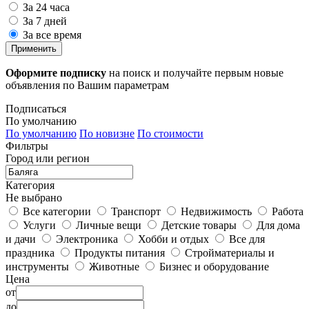
За 24 часа
За 7 дней
За все время
Применить
Оформите подписку
на поиск и получайте первым новые
объявления по Вашим параметрам
Подписаться
По умолчанию
По умолчанию
По новизне
По стоимости
Фильтры
Город или регион
Категория
Не выбрано
Все категории
Транспорт
Недвижимость
Работа
Услуги
Личные вещи
Детские товары
Для дома
и дачи
Электроника
Хобби и отдых
Все для
праздника
Продукты питания
Стройматериалы и
инструменты
Животные
Бизнес и оборудование
Цена
от
до