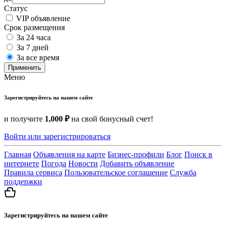
Статус
VIP объявление
Срок размещения
За 24 часа
За 7 дней
За все время
Применить
Меню
Зарегистрируйтесь на нашем сайте
и получите
1,000 ₽
на свой бонусный счет!
Войти или зарегистрироваться
Главная
Объявления на карте
Бизнес-профили
Блог
Поиск в
интернете
Погода
Новости
Добавить объявление
Правила сервиса
Пользовательское соглашение
Служба
поддержки
Зарегистрируйтесь на нашем сайте