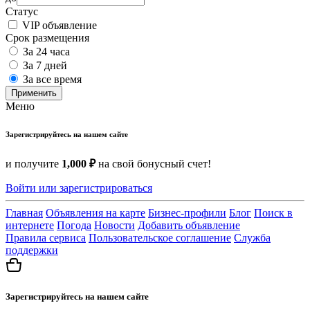
Статус
VIP объявление
Срок размещения
За 24 часа
За 7 дней
За все время
Применить
Меню
Зарегистрируйтесь на нашем сайте
и получите
1,000 ₽
на свой бонусный счет!
Войти или зарегистрироваться
Главная
Объявления на карте
Бизнес-профили
Блог
Поиск в
интернете
Погода
Новости
Добавить объявление
Правила сервиса
Пользовательское соглашение
Служба
поддержки
Зарегистрируйтесь на нашем сайте