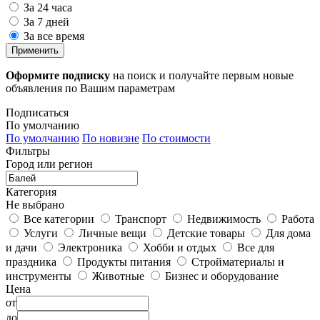
За 24 часа
За 7 дней
За все время
Применить
Оформите подписку
на поиск и получайте первым новые
объявления по Вашим параметрам
Подписаться
По умолчанию
По умолчанию
По новизне
По стоимости
Фильтры
Город или регион
Категория
Не выбрано
Все категории
Транспорт
Недвижимость
Работа
Услуги
Личные вещи
Детские товары
Для дома
и дачи
Электроника
Хобби и отдых
Все для
праздника
Продукты питания
Стройматериалы и
инструменты
Животные
Бизнес и оборудование
Цена
от
до