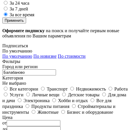
За 24 часа
За 7 дней
За все время
Применить
Оформите подписку
на поиск и получайте первым новые
объявления по Вашим параметрам
Подписаться
По умолчанию
По умолчанию
По новизне
По стоимости
Фильтры
Город или регион
Категория
Не выбрано
Все категории
Транспорт
Недвижимость
Работа
Услуги
Личные вещи
Детские товары
Для дома
и дачи
Электроника
Хобби и отдых
Все для
праздника
Продукты питания
Стройматериалы и
инструменты
Животные
Бизнес и оборудование
Цена
от
до