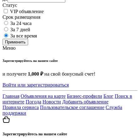
Статус
VIP объявление
Срок размещения
За 24 часа
За 7 дней
За все время
Применить
Меню
Зарегистрируйтесь на нашем сайте
и получите
1,000 ₽
на свой бонусный счет!
Войти или зарегистрироваться
Главная
Объявления на карте
Бизнес-профили
Блог
Поиск в
интернете
Погода
Новости
Добавить объявление
Правила сервиса
Пользовательское соглашение
Служба
поддержки
Зарегистрируйтесь на нашем сайте