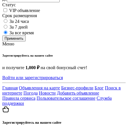
Статус
VIP объявление
Срок размещения
За 24 часа
За 7 дней
За все время
Применить
Меню
Зарегистрируйтесь на нашем сайте
и получите
1,000 ₽
на свой бонусный счет!
Войти или зарегистрироваться
Главная
Объявления на карте
Бизнес-профили
Блог
Поиск в
интернете
Погода
Новости
Добавить объявление
Правила сервиса
Пользовательское соглашение
Служба
поддержки
Зарегистрируйтесь на нашем сайте