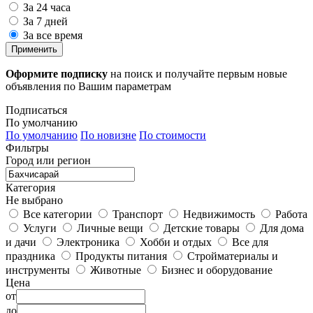
За 24 часа
За 7 дней
За все время
Применить
Оформите подписку
на поиск и получайте первым новые
объявления по Вашим параметрам
Подписаться
По умолчанию
По умолчанию
По новизне
По стоимости
Фильтры
Город или регион
Категория
Не выбрано
Все категории
Транспорт
Недвижимость
Работа
Услуги
Личные вещи
Детские товары
Для дома
и дачи
Электроника
Хобби и отдых
Все для
праздника
Продукты питания
Стройматериалы и
инструменты
Животные
Бизнес и оборудование
Цена
от
до