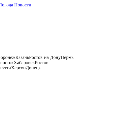
Погода
Новости
оронеж
Казань
Ростов-на-Дону
Пермь
восток
Хабаровск
Ростов
ьятти
Херсон
Донецк