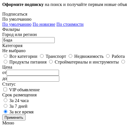
Оформите подписку
на поиск и получайте первым новые объ
Подписаться
По умолчанию
По умолчанию
По новизне
По стоимости
Фильтры
Город или регион
Категория
Не выбрано
Все категории
Транспорт
Недвижимость
Работа
Продукты питания
Стройматериалы и инструменты
Цена
от
до
Статус
VIP объявление
Срок размещения
За 24 часа
За 7 дней
За все время
Применить
Меню