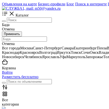
Объявления на карте
Бизнес-профили
Блог
Поиск в интернете
Каталог
Бада
Отмена
Применить
Отмена
Все города
Москва
Санкт-Петербург
Самара
Екатеринбург
Пенза
В
Краснодар
Красноярск
Волгоград
Иркутск
Томск
Сочи
Омск
Влади
Новосибирск
Челябинск
Ярославль
Уфа
Мариуполь
Запорожье
Тол
Корзина
Войти
Разместить бесплатно
Все
категории