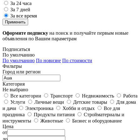
За 24 часа
За 7 дней
За все время
Применить
Оформите подписку
на поиск и получайте первым новые
объявления по Вашим параметрам
Подписаться
По умолчанию
По умолчанию
По новизне
По стоимости
Фильтры
Город или регион
Категория
Не выбрано
Все категории
Транспорт
Недвижимость
Работа
Услуги
Личные вещи
Детские товары
Для дома
и дачи
Электроника
Хобби и отдых
Все для
праздника
Продукты питания
Стройматериалы и
инструменты
Животные
Бизнес и оборудование
Цена
от
до