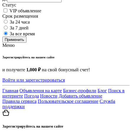
Статус
VIP объявление
Срок размещения
За 24 часа
За 7 дней
За все время
Применить
Меню
Зарегистрируйтесь на нашем сайте
и получите
1,000 ₽
на свой бонусный счет!
Войти или зарегистрироваться
Главная
Объявления на карте
Бизнес-профили
Блог
Поиск в
интернете
Погода
Новости
Добавить объявление
Правила сервиса
Пользовательское соглашение
Служба
поддержки
Зарегистрируйтесь на нашем сайте