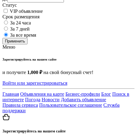
Статус
VIP объявление
Срок размещения
За 24 часа
За 7 дней
За все время
Применить
Меню
Зарегистрируйтесь на нашем сайте
и получите
1,000 ₽
на свой бонусный счет!
Войти или зарегистрироваться
Главная
Объявления на карте
Бизнес-профили
Блог
Поиск в
интернете
Погода
Новости
Добавить объявление
Правила сервиса
Пользовательское соглашение
Служба
поддержки
Зарегистрируйтесь на нашем сайте