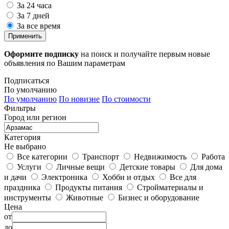
За 24 часа
За 7 дней
За все время
Применить
Оформите подписку
на поиск и получайте первым новые
объявления по Вашим параметрам
Подписаться
По умолчанию
По умолчанию
По новизне
По стоимости
Фильтры
Город или регион
Категория
Не выбрано
Все категории
Транспорт
Недвижимость
Работа
Услуги
Личные вещи
Детские товары
Для дома
и дачи
Электроника
Хобби и отдых
Все для
праздника
Продукты питания
Стройматериалы и
инструменты
Животные
Бизнес и оборудование
Цена
от
до