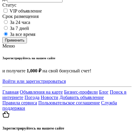
Статус
VIP объявление
Срок размещения
За 24 часа
За 7 дней
За все время
Применить
Меню
Зарегистрируйтесь на нашем сайте
и получите
1,000 ₽
на свой бонусный счет!
Войти или зарегистрироваться
Главная
Объявления на карте
Бизнес-профили
Блог
Поиск в
интернете
Погода
Новости
Добавить объявление
Правила сервиса
Пользовательское соглашение
Служба
поддержки
Зарегистрируйтесь на нашем сайте