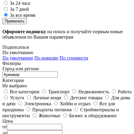
За 24 часа
За 7 дней
За все время
Применить
Оформите подписку
на поиск и получайте первым новые
объявления по Вашим параметрам
Подписаться
По умолчанию
По умолчанию
По новизне
По стоимости
Фильтры
Город или регион
Категория
Не выбрано
Все категории
Транспорт
Недвижимость
Работа
Услуги
Личные вещи
Детские товары
Для дома
и дачи
Электроника
Хобби и отдых
Все для
праздника
Продукты питания
Стройматериалы и
инструменты
Животные
Бизнес и оборудование
Цена
от
до