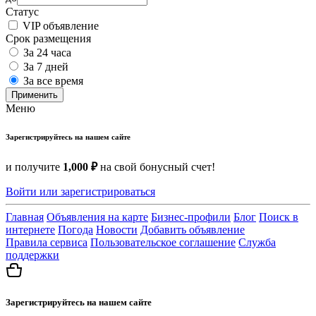
Статус
VIP объявление
Срок размещения
За 24 часа
За 7 дней
За все время
Применить
Меню
Зарегистрируйтесь на нашем сайте
и получите
1,000 ₽
на свой бонусный счет!
Войти или зарегистрироваться
Главная
Объявления на карте
Бизнес-профили
Блог
Поиск в
интернете
Погода
Новости
Добавить объявление
Правила сервиса
Пользовательское соглашение
Служба
поддержки
Зарегистрируйтесь на нашем сайте