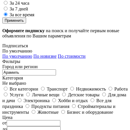
За 24 часа
За 7 дней
За все время
Применить
Оформите подписку
на поиск и получайте первым новые
объявления по Вашим параметрам
Подписаться
По умолчанию
По умолчанию
По новизне
По стоимости
Фильтры
Город или регион
Категория
Не выбрано
Все категории
Транспорт
Недвижимость
Работа
Услуги
Личные вещи
Детские товары
Для дома
и дачи
Электроника
Хобби и отдых
Все для
праздника
Продукты питания
Стройматериалы и
инструменты
Животные
Бизнес и оборудование
Цена
от
до