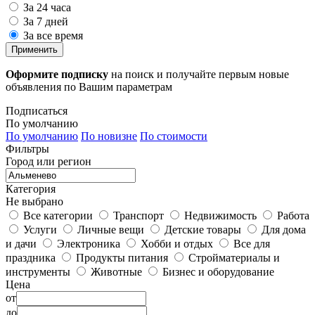
За 24 часа
За 7 дней
За все время
Применить
Оформите подписку
на поиск и получайте первым новые
объявления по Вашим параметрам
Подписаться
По умолчанию
По умолчанию
По новизне
По стоимости
Фильтры
Город или регион
Категория
Не выбрано
Все категории
Транспорт
Недвижимость
Работа
Услуги
Личные вещи
Детские товары
Для дома
и дачи
Электроника
Хобби и отдых
Все для
праздника
Продукты питания
Стройматериалы и
инструменты
Животные
Бизнес и оборудование
Цена
от
до