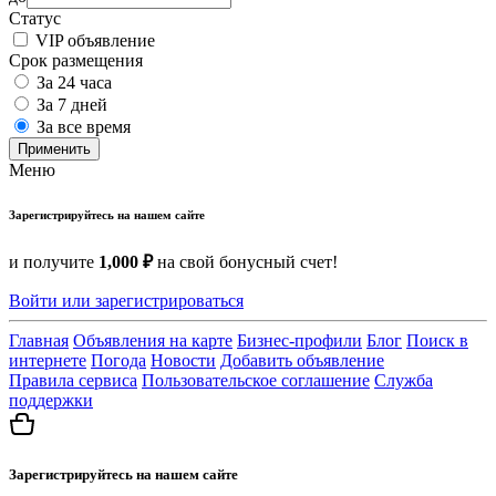
Статус
VIP объявление
Срок размещения
За 24 часа
За 7 дней
За все время
Применить
Меню
Зарегистрируйтесь на нашем сайте
и получите
1,000 ₽
на свой бонусный счет!
Войти или зарегистрироваться
Главная
Объявления на карте
Бизнес-профили
Блог
Поиск в
интернете
Погода
Новости
Добавить объявление
Правила сервиса
Пользовательское соглашение
Служба
поддержки
Зарегистрируйтесь на нашем сайте