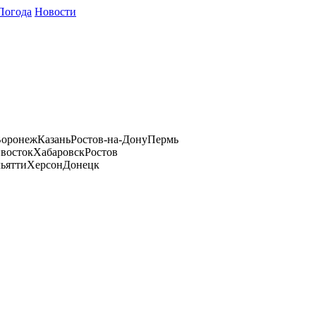
Погода
Новости
оронеж
Казань
Ростов-на-Дону
Пермь
восток
Хабаровск
Ростов
ьятти
Херсон
Донецк