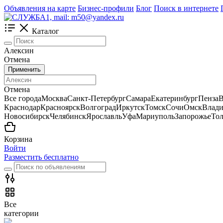
Объявления на карте
Бизнес-профили
Блог
Поиск в интернете
Каталог
Алексин
Отмена
Применить
Отмена
Все города
Москва
Санкт-Петербург
Самара
Екатеринбург
Пенза
В
Краснодар
Красноярск
Волгоград
Иркутск
Томск
Сочи
Омск
Влади
Новосибирск
Челябинск
Ярославль
Уфа
Мариуполь
Запорожье
Тол
Корзина
Войти
Разместить бесплатно
Все
категории