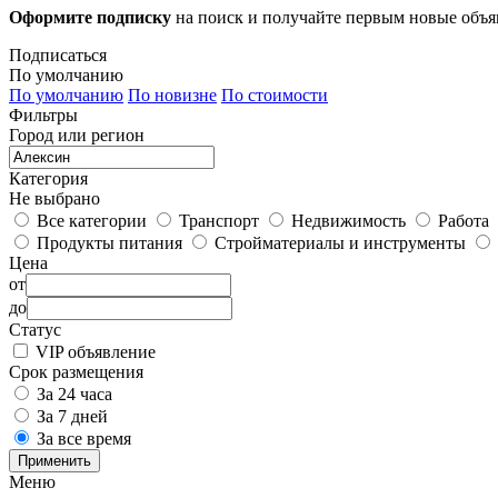
Оформите подписку
на поиск и получайте первым новые объ
Подписаться
По умолчанию
По умолчанию
По новизне
По стоимости
Фильтры
Город или регион
Категория
Не выбрано
Все категории
Транспорт
Недвижимость
Работа
Продукты питания
Стройматериалы и инструменты
Цена
от
до
Статус
VIP объявление
Срок размещения
За 24 часа
За 7 дней
За все время
Применить
Меню