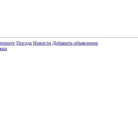
тернете
Погода
Новости
Добавить объявление
жки